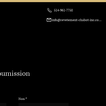
514-961-7758
OS
SOUMISSION
info@revetement-chabot-inc.com
oumission
Nom