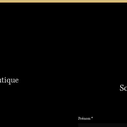
ACCUEIL
PRODUITS
SERVICES
À PROP
utique
S
Prénom